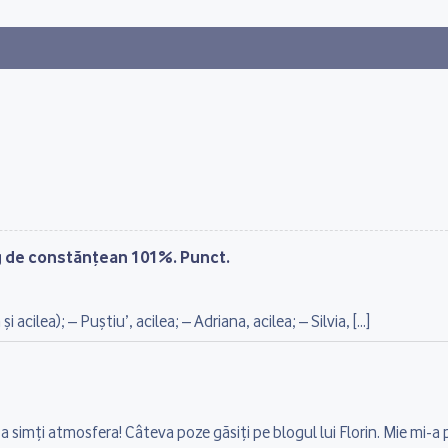
g de constănţean 101%. Punct.
i acilea); – Puştiu’, acilea; – Adriana, acilea; – Silvia, […]
a simți atmosfera! Câteva poze găsiți pe blogul lui Florin. Mie mi-a