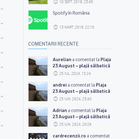
10 SEPT. 2018, 23:45
Spotify în România
13 MART. 2018, 22:10
COMENTARII RECENTE
Aurelian
Plaja
a comentat la
23 August – plajă sălbatică
25 IUL. 2024, 15:24
andrei
Plaja
a comentat la
23 August – plajă sălbatică
25 IUN. 2024, 23:40
Adrian
Plaja
a comentat la
23 August – plajă sălbatică
25 IUN. 2024, 20:26
cardrecenzii.ro
a comentat