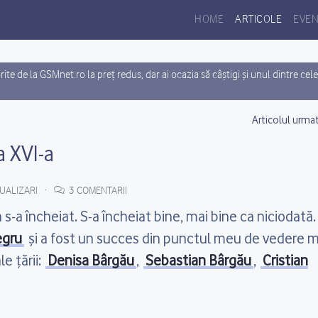
HOME
ARTICOLE
EVEN
ite de la GSMnet.ro la preț redus, dar ai ocazia să câștigi și unul dintre cel
, 4 x Carkit Bluetooth Parrot MINIKIT NEO 2 HD sau 5 x Boxa Portabila
Articolul urma
a XVI-a
UALIZARI
3 COMENTARII
s-a încheiat. S-a încheiat bine, mai bine ca niciodată.
egru
și a fost un succes din punctul meu de vedere m
le țării:
Denisa Bârgău
,
Sebastian Bârgău
,
Cristian