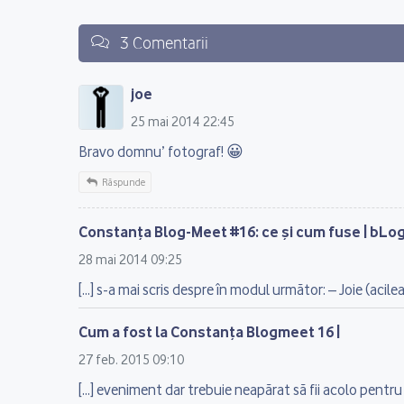
3 Comentarii
joe
25 mai 2014 22:45
Bravo domnu’ fotograf! 😀
Răspunde
Constanţa Blog-Meet #16: ce şi cum fuse | bLo
28 mai 2014 09:25
[…] s-a mai scris despre în modul următor: – Joie (acilea ş
Cum a fost la Constanța Blogmeet 16 |
27 feb. 2015 09:10
[…] eveniment dar trebuie neapărat să fii acolo pentru 