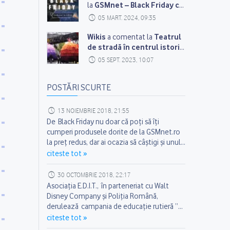
GSMnet – Black Friday cu
la
reduceri la infinit!
05 MART. 2024, 09:35
Wikis
Teatrul
a comentat la
de stradă în centrul istoric
al Constanței
05 SEPT. 2023, 10:07
POSTĂRI SCURTE
13 NOIEMBRIE 2018, 21:55
De Black Friday nu doar că poți să îți
cumperi produsele dorite de la GSMnet.ro
la preț redus, dar ai ocazia să câștigi și unul
dintre cele 12 premii cadou (3 x Handsfree
Florin Sîrbu
citeste tot »
Bluetooth Plantronics Voyager, 4 x Carkit
Bluetooth Parrot MINIKIT NEO 2 HD sau 5 x
30 OCTOMBRIE 2018, 22:17
Boxa Portabila Bluetooth Yamazoki...
Asociația E.D.I.T., în parteneriat cu Walt
Disney Company și Poliția Română,
derulează campania de educație rutieră “Fii
responsabil pe stradă!”, menită să îi sprijine
Florin Sîrbu
citeste tot »
pe copiii cu vârste între 4-6 ani, pe părintii și