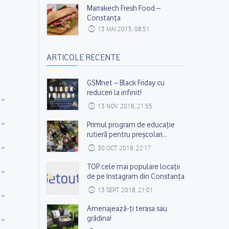
Marrakech Fresh Food –
Constanța
13 MAI 2015, 08:51
ARTICOLE RECENTE
GSMnet – Black Friday cu
reduceri la infinit!
13 NOV. 2018, 21:55
Primul program de educație
rutieră pentru preșcolari
ajunge în peste 180 de
30 OCT. 2018, 22:17
grădinițe din România
TOP cele mai populare locații
de pe Instagram din Constanța
13 SEPT. 2018, 21:01
Amenajează-ți terasa sau
grădina!