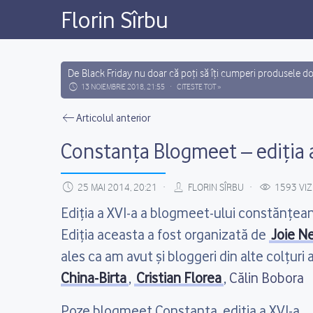
Florin Sîrbu
Main Navigation
De Black Friday nu doar că poți să îți cumperi produsele dor
premii cadou (3 x Handsfree Bluetooth Plantronics Voyager
13 NOIEMBRIE 2018, 21:55
CITESTE TOT »
Bluetooth Yamazoki...
Florin Sîrbu
Post navigation
Articolul anterior
Constanța Blogmeet – ediția 
25 MAI 2014, 20:21
FLORIN SÎRBU
1593 VIZ
Ediția a XVI-a a blogmeet-ului constănțean 
Ediția aceasta a fost organizată de
Joie N
ales ca am avut și bloggeri din alte colțuri a
China-Birta
,
Cristian Florea
,
Călin Bobora
Poze blogmeet Constanța, ediția a XVI-a.