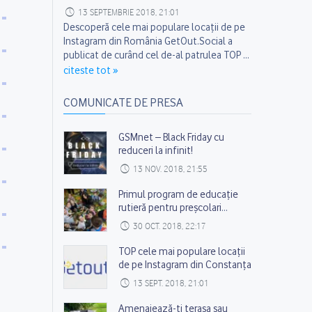
pe educatorii lor în procesul de învățare a
13 SEPTEMBRIE 2018, 21:01
regulilor...
Descoperă cele mai populare locații de pe
Instagram din România GetOut.Social a
publicat de curând cel de-al patrulea TOP al
celor mai populare locații de pe Instagram
Florin Sîrbu
citeste tot »
din România din luna August 2018. Studiul
vizează 12 județe din România a câte 5
COMUNICATE DE PRESA
categorii de topuri de pe Instagram,...
GSMnet – Black Friday cu
reduceri la infinit!
13 NOV. 2018, 21:55
Primul program de educație
rutieră pentru preșcolari
ajunge în peste 180 de
30 OCT. 2018, 22:17
grădinițe din România
TOP cele mai populare locații
de pe Instagram din Constanța
13 SEPT. 2018, 21:01
Amenajează-ți terasa sau