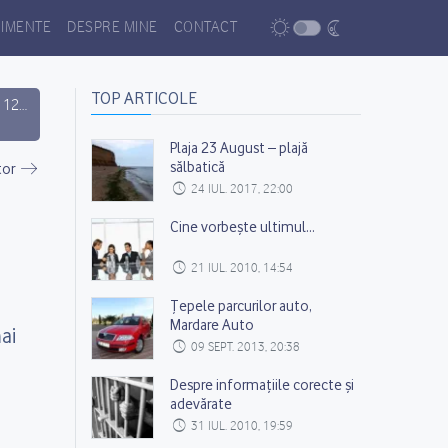
IMENTE
DESPRE MINE
CONTACT
TOP ARTICOLE
e 12
Plaja 23 August – plajă
sălbatică
tor
24 IUL. 2017, 22:00
Cine vorbeşte ultimul…
21 IUL. 2010, 14:54
Țepele parcurilor auto,
Mardare Auto
ai
09 SEPT. 2013, 20:38
Despre informațiile corecte și
adevărate
31 IUL. 2010, 19:59