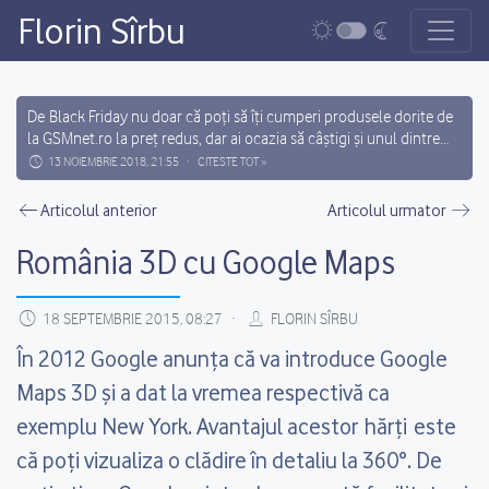
Florin Sîrbu
Main Navigation
De Black Friday nu doar că poți să îți cumperi produsele dorite de
la GSMnet.ro la preț redus, dar ai ocazia să câștigi și unul dintre
cele 12 premii cadou (3 x Handsfree Bluetooth Plantronics
13 NOIEMBRIE 2018, 21:55
CITESTE TOT »
Florin Sîrbu
Voyager, 4 x Carkit Bluetooth Parrot MINIKIT NEO 2 HD sau 5 x
Post navigation
Boxa Portabila Bluetooth Yamazoki...
Articolul anterior
Articolul urmator
România 3D cu Google Maps
18 SEPTEMBRIE 2015, 08:27
FLORIN SÎRBU
În 2012 Google anunța că va introduce Google
Maps 3D și a dat la vremea respectivă ca
exemplu New York. Avantajul acestor hărți este
că poți vizualiza o clădire în detaliu la 360°. De