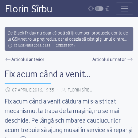
Florin Sîrbu
Main Navigation
De Black Friday nu doar că poți să îți cumperi produsele dorite de
la GSMnet.ro la preț redus, dar ai ocazia să câștigi și unul dintre
cele 12 premii cadou (3 x Handsfree Bluetooth Plantronics
13 NOIEMBRIE 2018, 21:55
CITESTE TOT »
Florin Sîrbu
Voyager, 4 x Carkit Bluetooth Parrot MINIKIT NEO 2 HD sau 5 x
Post navigation
Boxa Portabila Bluetooth Yamazoki...
Articolul anterior
Articolul urmator
Fix acum când a venit…
07 APRILIE 2016, 19:35
FLORIN SÎRBU
Fix acum când a venit căldura mi s-a stricat
mecanismul la trapa de la mașină, nu se mai
deschide. Pe lângă schimbarea cauciucurilor
acum trebuie să ajung musai în service să repar și