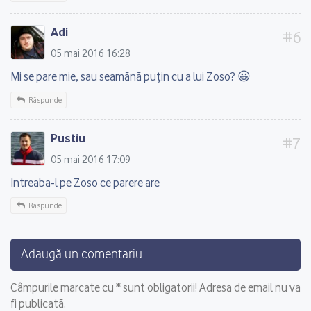
Adi
05 mai 2016 16:28
Mi se pare mie, sau seamănă puțin cu a lui Zoso? 😀
Răspunde
Pustiu
05 mai 2016 17:09
Intreaba-l pe Zoso ce parere are
Răspunde
Adaugă un comentariu
Câmpurile marcate cu * sunt obligatorii! Adresa de email nu va
fi publicată.