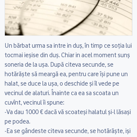
Un bărbat urma sa intre in duş, în timp ce soţia lui
tocmai ieşise din duş. Chiar in acel moment sunş
soneria de la uşa. După citeva secunde, se
hotărăşte să meargă ea, pentru care îşi pune un
halat, se duce la uşa, o deschide şi îl vede pe
vecinul de alaturi. Înainte ca ea sa scoata un
cuvînt, vecinul îi spune:
-Va dau 1000 € dacă vă scoateşi halatul şi-l lăsaşi
pe podea.
-Ea se gândeste citeva secunde, se hotărăşte, işi