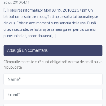
26 iul. 2010 04:11
[…] Folosirea informaţiilor Mon Jul 19, 2010 22:57 pm Un
bărbat urma sa intre in duş, în timp ce soţia lui tocmai ieşise
din duş. Chiar in acel moment sunş soneria de la uşa. După
citeva secunde, se hotărăşte să meargă ea, pentru care îşi
pune un halat, secontinuarea […]
Adaugă un comentariu
Câmpurile marcate cu * sunt obligatorii! Adresa de email nu va
fi publicată.