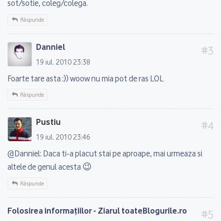
sot/sotie, coleg/colega.
Răspunde
Danniel
19 iul. 2010 23:38
Foarte tare asta :)) woow nu mia pot de ras LOL
Răspunde
Pustiu
19 iul. 2010 23:46
@Danniel: Daca ti-a placut stai pe aproape, mai urmeaza si
altele de genul acesta 😉
Răspunde
Folosirea informaţiilor - Ziarul toateBlogurile.ro