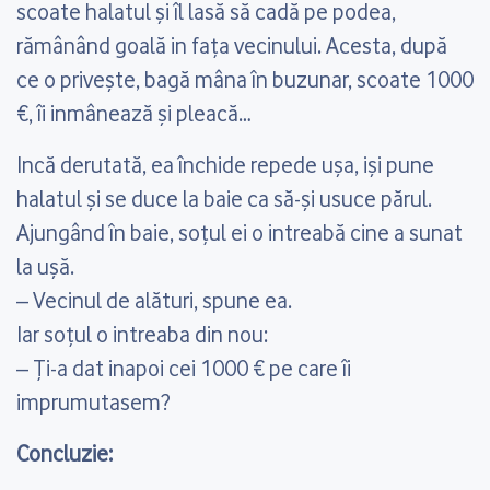
scoate halatul şi îl lasă să cadă pe podea,
rămânând goală in faţa vecinului. Acesta, după
ce o priveşte, bagă mâna în buzunar, scoate 1000
€, îi inmânează şi pleacă…
Incă derutată, ea închide repede uşa, işi pune
halatul şi se duce la baie ca să-şi usuce părul.
Ajungând în baie, soţul ei o intreabă cine a sunat
la uşă.
– Vecinul de alături, spune ea.
Iar soţul o intreaba din nou:
– Ţi-a dat inapoi cei 1000 € pe care îi
imprumutasem?
Concluzie: