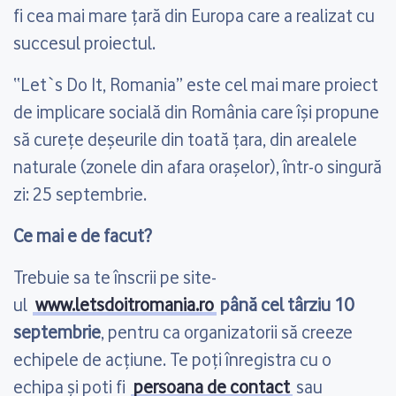
fi cea mai mare ţară din Europa care a realizat cu
succesul proiectul.
“Let`s Do It, Romania” este cel mai mare proiect
de implicare socială din România care îşi propune
să cureţe deşeurile din toată ţara, din arealele
naturale (zonele din afara oraşelor), într-o singură
zi: 25 septembrie.
Ce mai e de facut?
Trebuie sa te înscrii pe site-
ul
www.letsdoitromania.ro
până cel târziu 10
septembrie
, pentru ca organizatorii să creeze
echipele de acțiune. Te poți înregistra cu o
echipa și poti fi
persoana de contact
sau