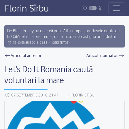
Florin Sîrbu
Main Navigation
De Black Friday nu doar că poți să îți cumperi produsele dorite de
la GSMnet.ro la preț redus, dar ai ocazia să câștigi și unul dintre
cele 12 premii cadou (3 x Handsfree Bluetooth Plantronics
13 NOIEMBRIE 2018, 21:55
CITESTE TOT »
Florin Sîrbu
Voyager, 4 x Carkit Bluetooth Parrot MINIKIT NEO 2 HD sau 5 x
Post navigation
Boxa Portabila Bluetooth Yamazoki...
Articolul anterior
Articolul urmator
Let’s Do It Romania caută
voluntari la mare
07 SEPTEMBRIE 2010, 21:41
FLORIN SÎRBU