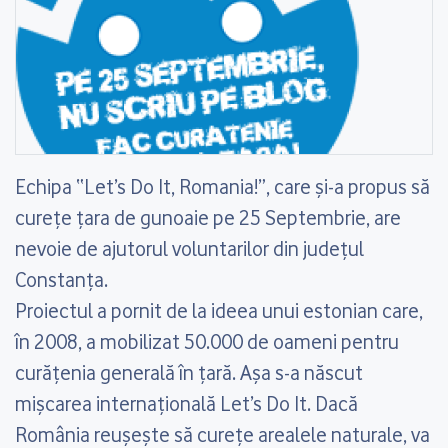
Echipa “Let’s Do It, Romania!”, care şi-a propus să
cureţe ţara de gunoaie pe 25 Septembrie, are
nevoie de ajutorul voluntarilor din judeţul
Constanţa.
Proiectul a pornit de la ideea unui estonian care,
în 2008, a mobilizat 50.000 de oameni pentru
curăţenia generală în ţară. Aşa s-a născut
mişcarea internaţională Let’s Do It. Dacă
România reuşeşte să cureţe arealele naturale, va