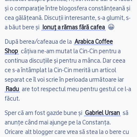
și o comparație între blogosfera constănțeană și
cea gălățeană. Discuții interesante, s-a glumit, s-
a băut bere și
Ionuț a rămas fără cafea
😀
După berea/cafeaua de la
Arabica Coffee
Shop
câțiva ne-am mutat la Cin-Cin pentru a
continua discuțiile și pentru a mânca. Dar ceea
ce s-a întâmplat la Cin-Cin merită un articol
separat ce îl voi scrie în perioada următoare iar
Radu
are tot respectul meu pentru gestul ce l-a
făcut.
Sper că am fost gazde bune și
Gabriel Ursan
să
anunțe când mai ajunge pe la Constanța.
Oricare alt blogger care vrea să stea la o bere cu