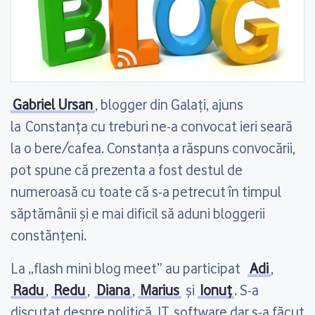
Gabriel Ursan
, blogger din Galați, ajuns
la Constanța cu treburi ne-a convocat ieri seară
la o bere/cafea. Constanța a răspuns convocării,
pot spune că prezenta a fost destul de
numeroasă cu toate că s-a petrecut în timpul
săptămânii și e mai dificil să aduni bloggerii
constănțeni.
La „flash mini blog meet” au participat
Adi
,
Radu
,
Redu
,
Diana
,
Marius
și
Ionuț
. S-a
discutat despre politică, IT, software dar s-a făcut