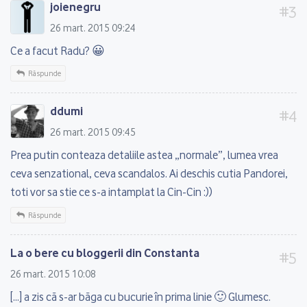
joienegru
26 mart. 2015 09:24
Ce a facut Radu? 😀
Răspunde
ddumi
26 mart. 2015 09:45
Prea putin conteaza detaliile astea „normale”, lumea vrea
ceva senzational, ceva scandalos. Ai deschis cutia Pandorei,
toti vor sa stie ce s-a intamplat la Cin-Cin :))
Răspunde
La o bere cu bloggerii din Constanta
26 mart. 2015 10:08
[…] a zis că s-ar băga cu bucurie în prima linie 🙂 Glumesc.