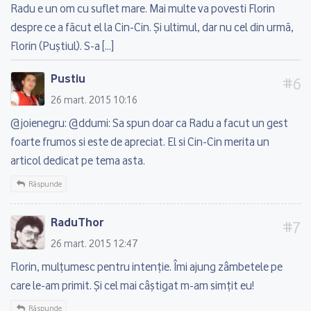
Radu e un om cu suflet mare. Mai multe va povesti Florin
despre ce a făcut el la Cin-Cin. Și ultimul, dar nu cel din urmă,
Florin (Puștiul). S-a […]
Pustiu
26 mart. 2015 10:16
@joienegru: @ddumi: Sa spun doar ca Radu a facut un gest
foarte frumos si este de apreciat. El si Cin-Cin merita un
articol dedicat pe tema asta.
Răspunde
RaduThor
26 mart. 2015 12:47
Florin, mulţumesc pentru intenţie. Îmi ajung zâmbetele pe
care le-am primit. Şi cel mai câştigat m-am simţit eu!
Răspunde