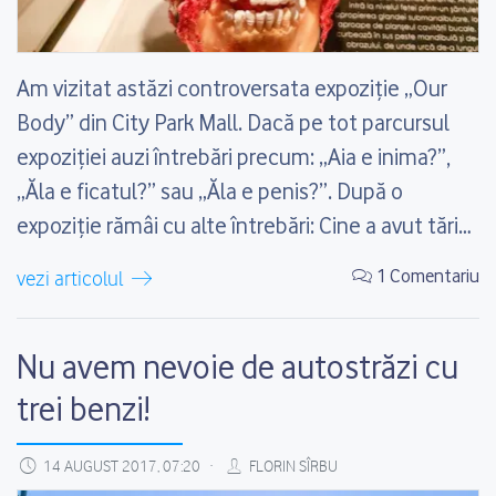
Am vizitat astăzi controversata expoziție „Our
Body” din City Park Mall. Dacă pe tot parcursul
expoziției auzi întrebări precum: „Aia e inima?”,
„Ăla e ficatul?” sau „Ăla e penis?”. După o
expoziție rămâi cu alte întrebări: Cine a avut tăria
să pregătească și să secționeze cadavrele
1 Comentariu
vezi articolul
respective? Cine a avut ideea acestei...
Nu avem nevoie de autostrăzi cu
trei benzi!
14 AUGUST 2017, 07:20
FLORIN SÎRBU