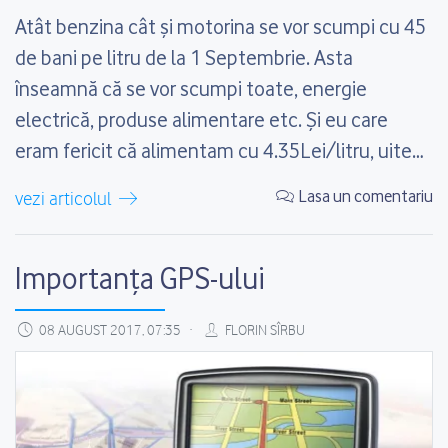
Atât benzina cât și motorina se vor scumpi cu 45
de bani pe litru de la 1 Septembrie. Asta
înseamnă că se vor scumpi toate, energie
electrică, produse alimentare etc. Și eu care
eram fericit că alimentam cu 4.35Lei/litru, uite
că nu a ținut mult și cineva s-a gândit că sunt
Lasa un comentariu
vezi articolul
prea ieftini carburanții, să...
Importanța GPS-ului
08 AUGUST 2017, 07:35
FLORIN SÎRBU