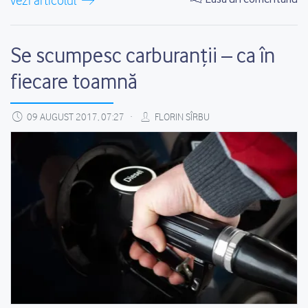
vezi articolul
Se scumpesc carburanții – ca în
fiecare toamnă
09 AUGUST 2017, 07:27
FLORIN SÎRBU