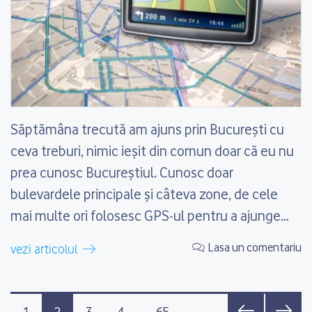
Săptămâna trecută am ajuns prin București cu
ceva treburi, nimic ieșit din comun doar că eu nu
prea cunosc Bucureștiul. Cunosc doar
bulevardele principale și câteva zone, de cele
mai multe ori folosesc GPS-ul pentru a ajunge
dintr-un loc în altul. Doar că de această dată
Lasa un comentariu
vezi articolul
aveam telefonul spart, am scris aici. Un GPS îmi
era...
Posts navigation