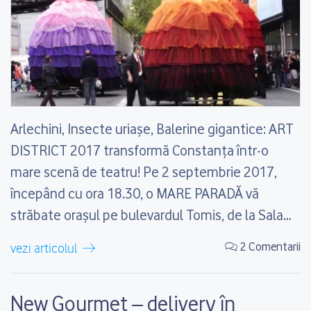
Arlechini, Insecte uriașe, Balerine gigantice: ART
DISTRICT 2017 transformă Constanţa într-o
mare scenă de teatru! Pe 2 septembrie 2017,
începând cu ora 18.30, o MARE PARADĂ vă
străbate orașul pe bulevardul Tomis, de la Sala
Sporturilor şi până în Piața Ovidiu. Iar pe 3
2 Comentarii
vezi articolul
septembrie 2017, începând cu ora 12.00, Piața
Ovidiu și întreaga zonă...
New Gourmet – delivery în