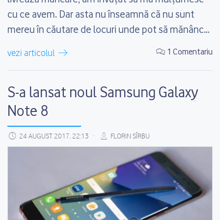
cu ce avem. Dar asta nu înseamnă că nu sunt
mereu în căutare de locuri unde pot să mănânc
ok și la un preț decent. Cum bine știți testez mai
1 Comentariu
vezi articolul
toate restaurantele ce...
S-a lansat noul Samsung Galaxy
Note 8
24 AUGUST 2017, 22:13
FLORIN SÎRBU